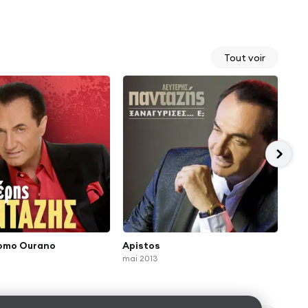
Tout voir
omo Ourano
Apistos
To 
mai 2013
mars