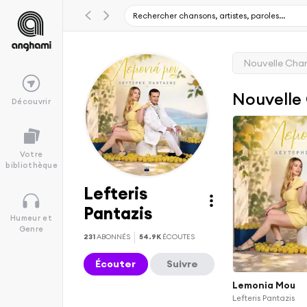
Nouvelle Cha
Nouvelle
Découvrir
Votre
bibliothèque
Lefteris
Pantazis
Humeur et
Genre
231
ABONNÉS
54.9K
ÉCOUTES
Écouter
Suivre
Lemonia Mou
Lefteris Pantazis