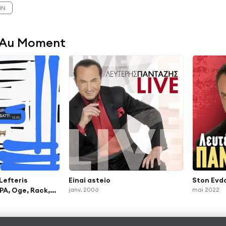
UIN
 Au Moment
Lefteris
Einai asteio
Ston Evd
PA, Oge, Rack,
janv. 2006
mai 2022
k Kodonas)