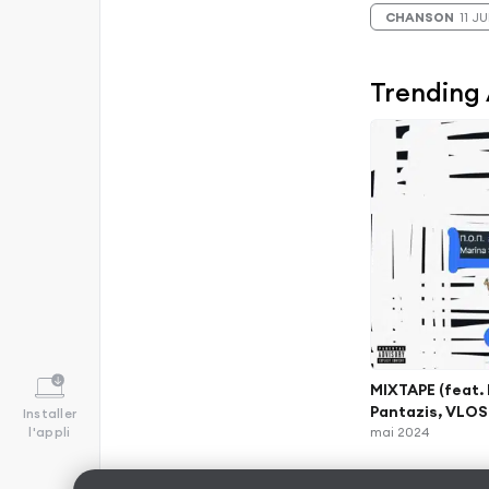
CHANSON
11 J
Trending
MIXTAPE (feat. 
Pantazis, VLOS
Installer
l'appli
Efi Thodi & Nic
mai 2024