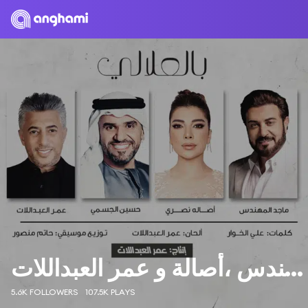
حسين الجسمي٬ ماجد المهندس ،أصالة و عمر العبداللات
5.6K FOLLOWERS
107.5K PLAYS