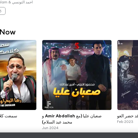
احمد التونسي & Mohamed Abdel Salam
5
 Now
د حضر العو
صعبان عليا (مع Amir Abdallah و
سمعت كلا
محمد عبد السلام)
Feb 2023
Jun 2024