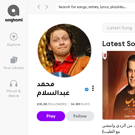
Latest Song
Latest S
Explore
Your Library
محمد
Mood &
عبدالسلام
Genre
215.0K
FOLLOWERS
14.3M
PLAYS
Play
Follow
ك من الردي وامشي
مع الطيب)