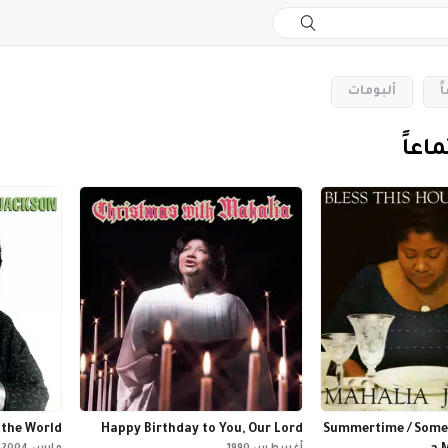
ً
‏ألبومات
ماعاً
 the World
Happy Birthday to You, Our Lord
Summertime / Someti