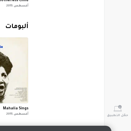
Motherless Child
أغسطس 2015
‏ألبومات
Mahalia Sings
أغسطس 2015
حمّل التطبيق