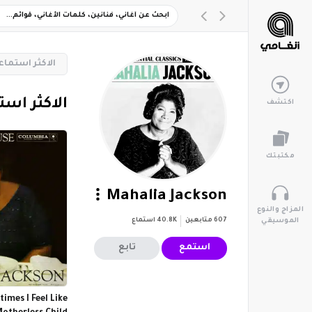
‏الاكثر استماعا
‏الاكثر است
اكتشف
مكتبتك
Mahalia Jackson
المزاج والنوع
607
متابعين
40.8K
استماع
الموسيقي
استمع
تابع
mes I Feel Like