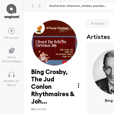
Artistes
Artistes
Découvrir
Votre
bibliothèque
Bing Crosby,
The Jud
Humeur et
Conlon
Genre
Rhythmaires &
Joh...
Bing
10
ÉCOUTES