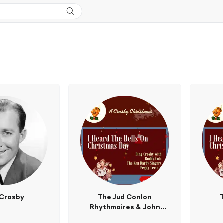
 Crosby
The Jud Conlon
Rhythmaires & John
Scott Trotter And His