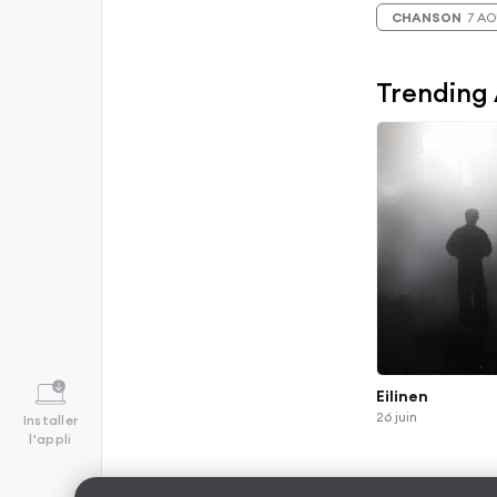
CHANSON
7 A
Trending
Eilinen
26 juin
Installer
l'appli