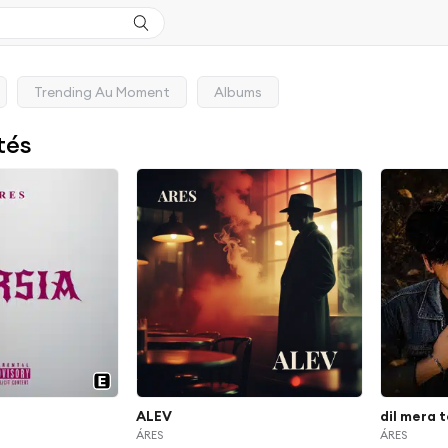
Trending Au Moment
Albums
tés
ALEV
dil mera 
ÁRES
ÁRES