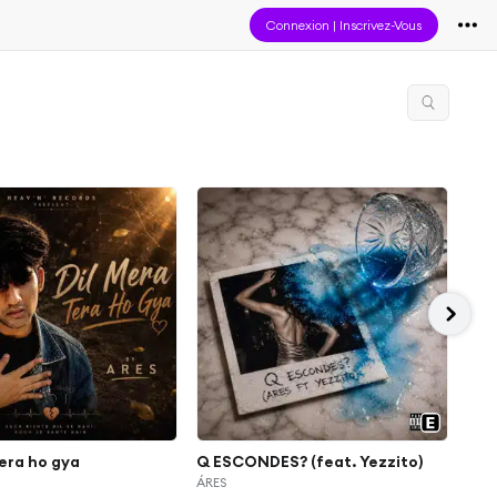
Connexion
|
Inscrivez-Vous
tera ho gya
Q ESCONDES? (feat. Yezzito)
Nev
ÁRES
ÁRE