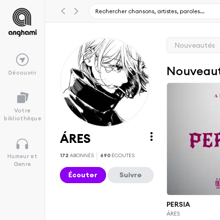
Nouveautés
Nouveau
Découvrir
Votre
bibliothèque
ÁRES
172
ABONNÉS
690
ÉCOUTES
Humeur et
Genre
Écouter
Suivre
PERSIA
ÁRES