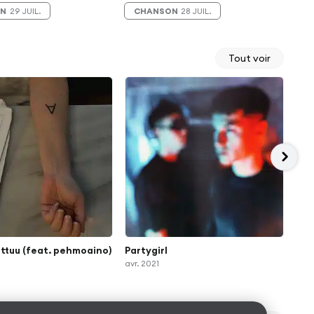
ON
29 JUIL.
CHANSON
28 JUIL.
A
Tout voir
ttuu (feat. pehmoaino)
Partygirl
Men
avr. 2021
janv