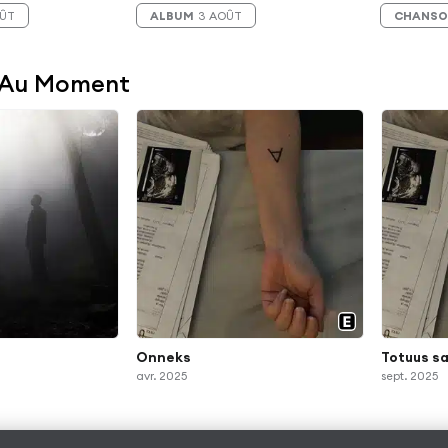
OÛT
ALBUM
3 AOÛT
CHANS
 Au Moment
Onneks
Totuus sa
avr. 2025
sept. 2025