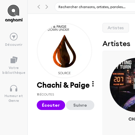
Artistes
Artistes
Découvrir
Votre
bibliothèque
Chachi & Paige
11
ÉCOUTES
Humeur et
Genre
Écouter
Suivre
CH