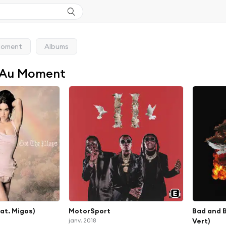
Moment
Albums
 Au Moment
at. Migos)
MotorSport
Bad and B
janv. 2018
Vert)