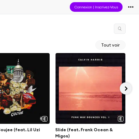
Connexion
|
Inscrivez-Vous
Tout voir
oujee (feat. Lil Uzi
Slide (feat. Frank Ocean &
Wal
Migos)
janv