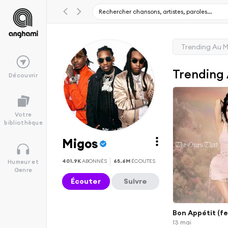
Trending Au 
Trending
Découvrir
Votre
bibliothèque
Migos
401.9K
ABONNÉS
65.6M
ÉCOUTES
Humeur et
Genre
Écouter
Suivre
Bon Appétit (fe
13 mai