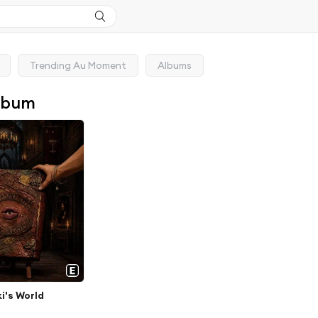
Trending Au Moment
Albums
lbum
i's World