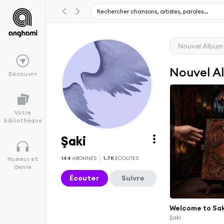
Nouvel Album
Nouvel A
Découvrir
Votre
bibliothèque
Şaki
144
ABONNÉS
1.7K
ÉCOUTES
Humeur et
Genre
Écouter
Suivre
Welcome to Sak
Şaki