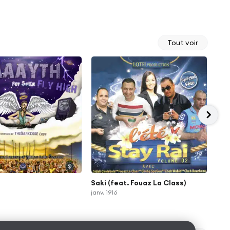
Tout voir
Saki (feat. Fouaz La Class)
Cle
janv. 1916
août