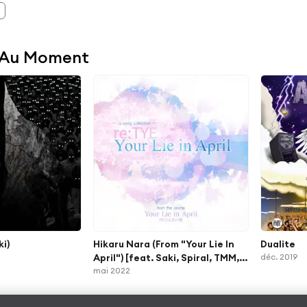
 Au Moment
ki)
Hikaru Nara (From "Your Lie In
Dualite
April") [feat. Saki, Spiral, TMM,
déc. 2019
Angela, Jefferz, Rachellular,
mai 2022
Sorachu & Mero]