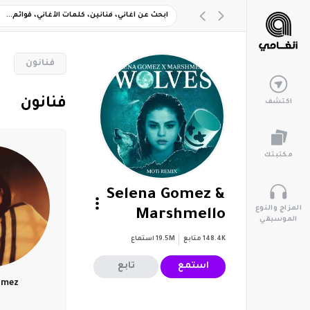
‏فنانون
‏فنانون
اكتشف
مكتبتك
Selena Gomez &
المزاج والنوع
Marshmello
الموسيقي
148.4K
متابع
19.5M
استماع
استمع
تابع
omez