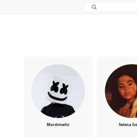
Marshmello
Selena G