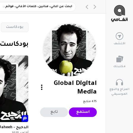
‏بودكاست
‏بودكاست
اكتشف
مكتبتك
Global Digital
المزاج والنوع
Media
الموسيقي
475
متابع
استمع
تابع
El Daheeh - الدحيح