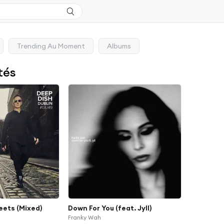
Trending Au Moment
Albums
tés
eets (Mixed)
Down For You (feat. Jyll)
Franky Wah