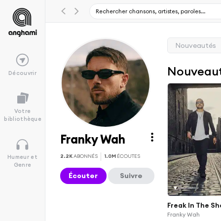
Nouveautés
Nouveau
Découvrir
Votre
bibliothèque
Franky Wah
2.2K
ABONNÉS
1.0M
ÉCOUTES
Humeur et
Genre
Écouter
Suivre
Freak In The Sh
Franky Wah