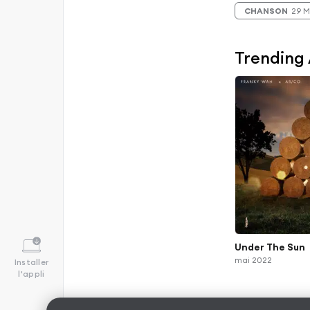
CHANSON
29 M
Trending
Under The Sun
mai 2022
Installer
l'appli