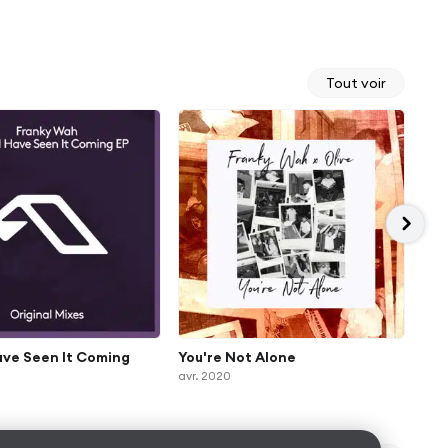
Tout voir
ave Seen It Coming
You're Not Alone
Not
avr. 2020
mars