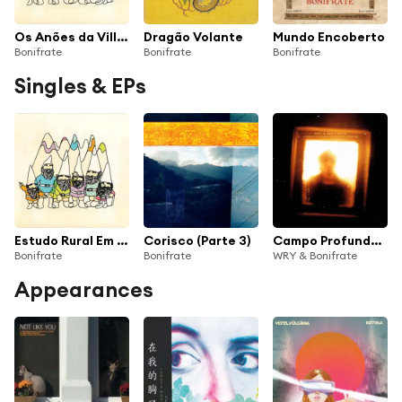
Os Anões da Villa do Magma (20º Aniversário Deluxe)
Dragão Volante
Mundo Encoberto
Bonifrate
Bonifrate
Bonifrate
Singles & EPs
Estudo Rural Em Ré Maior (Remix 2025)
Corisco (Parte 3)
Campo Profundo (Bonifrate Version)
Bonifrate
Bonifrate
WRY & Bonifrate
Appearances