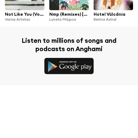
Not Like You (Volume 1: Gotta Love Yourself: Midsummer Madness Celebrates Itself)
Nmp (Remixes) [feat. Supercordas, Sergio Pickles, Hoping To Collide With, Moyses Vaka, Mazzitelli, Jonas Sá, Reptiles, Capela, Supercolisor, Bike & Bruno Prestes]
Hotel Vülcânia
Varios Artistas
Luneta Mágica
Betina Astral
Listen to millions of songs and
podcasts on Anghami