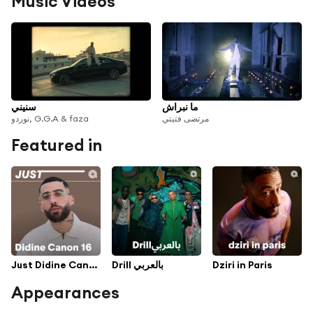
Music Videos
ما نبراش
سنيني
مرتضى فتيتي
نوردو, G.G.A & faza
Featured in
Just Didine Canon 16
Drill بالعربي
Dziri in Paris
Appearances