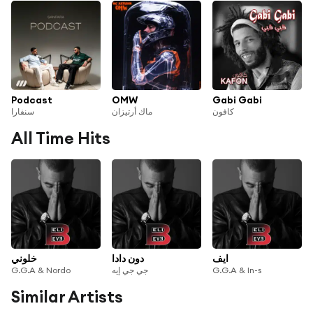
Podcast
OMW
Gabi Gabi
كافون
ماك أرتيزان
سنفارا
All Time Hits
ايف
دون دادا
خلوني
G.G.A & Nordo
جي جي إيه
G.G.A & In-s
Similar Artists