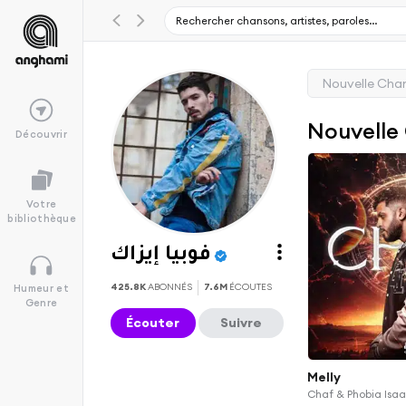
Nouvelle Cha
Nouvelle
Découvrir
Votre
bibliothèque
فوبيا إيزاك
425.8K
ABONNÉS
7.6M
ÉCOUTES
Humeur et
Genre
Écouter
Suivre
Melly
Chaf & Phobia Isa