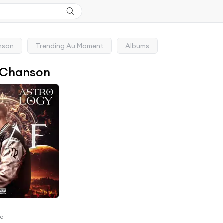
nson
Trending Au Moment
Albums
 Chanson
ac