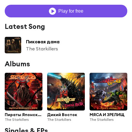
Play for free
Latest Song
Пиковая дама
The Starkillers
Albums
Пираты Японского Моря
Дикий Восток
МЯСА И ЗРЕЛИЩ
The Starkillers
The Starkillers
The Starkillers
Singles & EPs