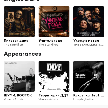
Пиковая дама
Учитель года
Ухожу в метал
The Starkillers
The Starkillers
THE STARKILLERS & Тони Раут
Appearances
ШУМИ, ВОСТОК
Территория ДДТ
Kukushka (feat. The StarKillers)
Various Artists
Various Artists
Harrybigbutton