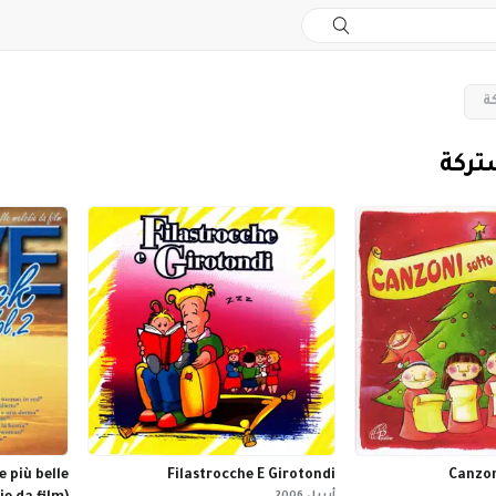
ة
تركة
e più belle
Filastrocche E Girotondi
Canzon