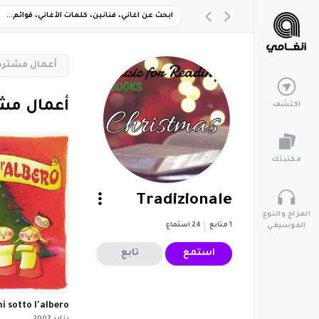
‏أعمال مشترك
‏أعمال مش
اكتشف
مكتبتك
Tradizionale
المزاج والنوع
1
متابع
24
استماع
الموسيقي
استمع
تابع
i sotto l'albero