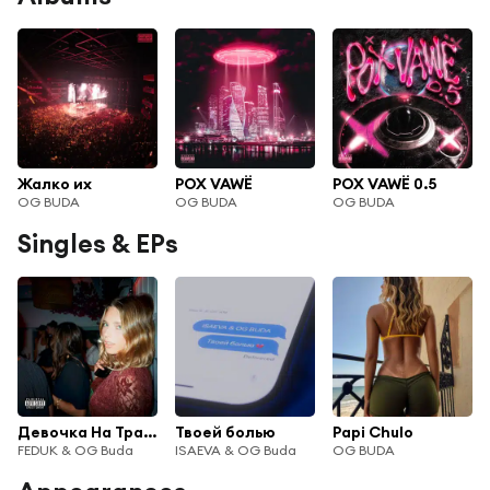
Жалко их
POX VAWË
POX VAWË 0.5
OG BUDA
OG BUDA
OG BUDA
Singles & EPs
Девочка На Трапе
Твоей болью
Papi Chulo
FEDUK & OG Buda
ISAEVA & OG Buda
OG BUDA