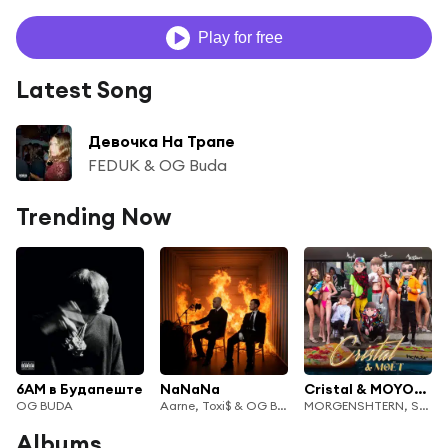
Play for free
Latest Song
Девочка На Трапе
FEDUK & OG Buda
Trending Now
6AM в Будапеште
NaNaNa
Cristal & MOYOT (Remix)
OG BUDA
Aarne, Toxi$ & OG Buda
MORGENSHTERN, SODA LUV, blago white, OG Buda & MAYOT
Albums