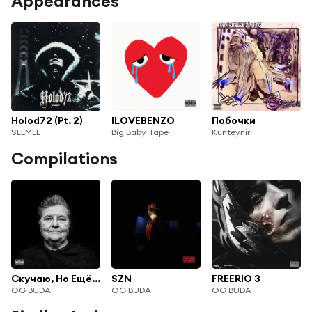
Appearances
Holod72 (Pt. 2)
ILOVEBENZO
Побочки
SEEMEE
Big Baby Tape
Kunteynir
Compilations
Скучаю, Но Ещё Работаю
SZN
FREERIO 3
OG BUDA
OG BUDA
OG BUDA