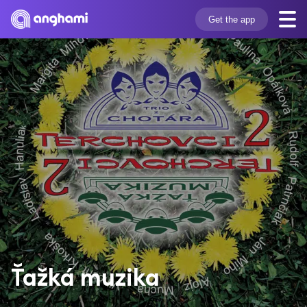
Get the app
Ťažká muzika