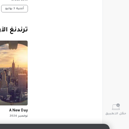
Urban Love
أغنية
3 يوليو
‏ترندنغ الآ
A New Day
حمّل التطبيق
نوفمبر 2024