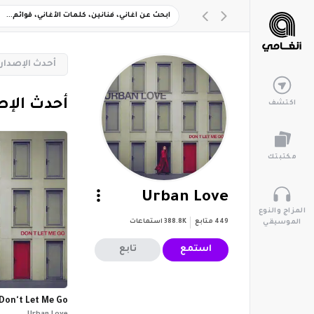
‏أحدث الإصدار
‏أحدث الإ
اكتشف
مكتبتك
Urban Love
المزاج والنوع
449
متابع
388.8K
استماعات
الموسيقي
استمع
تابع
Don't Let Me Go