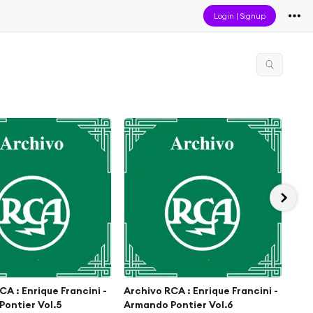
Login
|
Signup
CA : Enrique Francini -
Archivo RCA : Enrique Francini -
Arc
ontier Vol.5
Armando Pontier Vol.6
Arm