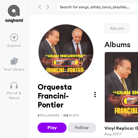
Albums
Albums
Explore
Your Library
Orquesta
Mood &
Francini-
Genre
Pontier
5
FOLLOWERS
312
PLAYS
Play
Follow
Vinyl Replica:
Aug 2007