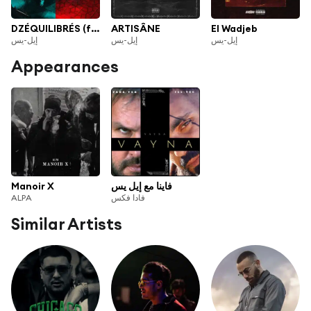
DZÉQUILIBRÉS (feat. Kibou)
ARTISÂNE
El Wadjeb
إيل-يس
إيل-يس
إيل-يس
Appearances
Manoir X
فاينا مع إيل يس
ALPA
فادا فكس
Similar Artists