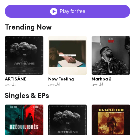
Play for free
Trending Now
ARTISÂNE
Now Feeling
Marhba 2
إيل-يس
إيل-يس
إيل-يس
Singles & EPs