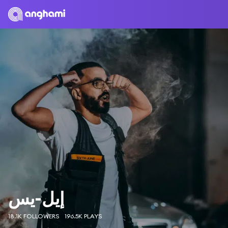
إيل-يس
18.1K FOLLOWERS
196.5K PLAYS