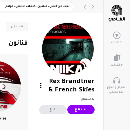
‏فنانون
‏فنانون
اكتشف
مكتبتك
Rex Brandtner
المزاج والنوع
& French Skies
الموسيقي
12
استماع
استمع
تابع
kies