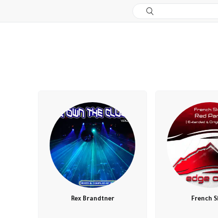
Rex Brandtner
French S