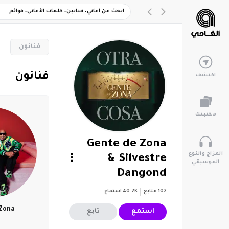
‏فنانون
‏فنانون
اكتشف
مكتبتك
Gente de Zona
المزاج والنوع
& Silvestre
الموسيقي
Dangond
102
متابع
40.2K
استماع
 Zona
استمع
تابع