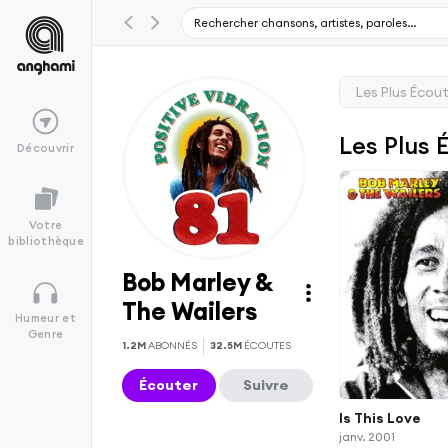
Les Plus Écou
Les Plus 
Découvrir
Votre
bibliothèque
Bob Marley &
The Wailers
Humeur et
Genre
1.2M
ABONNÉS
32.5M
ÉCOUTES
Écouter
Suivre
Is This Love
janv. 2001