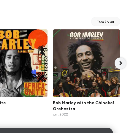
Tout voir
ite
Bob Marley with the Chineke!
Son
Orchestra
aoû
juil. 2022