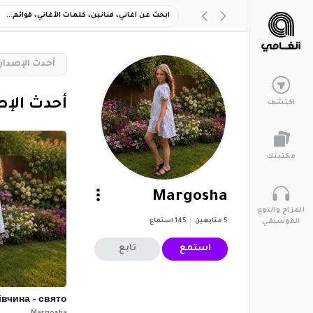
‏أحدث الإصدار
‏أحدث الإ
اكتشف
مكتبتك
Margosha
المزاج والنوع
5
متابعين
145
استماع
الموسيقي
استمع
تابع
івчина - свято