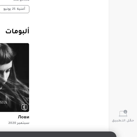
Margosha
أغنية
25 يونيو
‏ألبومات
Лови
حمّل التطبيق
سبتمبر 2020