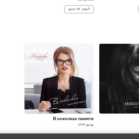
Margosha
ألبوم
28 مايو
В осколках памяти
يونيو 2019