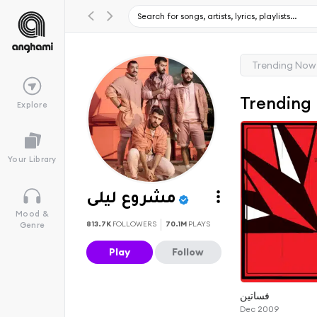
Trending Now
Trending
Explore
Your Library
مشروع ليلى
Mood &
813.7K
FOLLOWERS
70.1M
PLAYS
Genre
Play
Follow
فساتين
Dec 2009