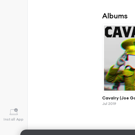
Albums
Cavalry (Joe G
Jul 2019
Install App