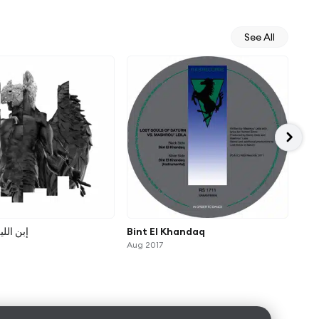
See All
إبن ال)
Bint El Khandaq
لليل
Aug 2017
Jul 