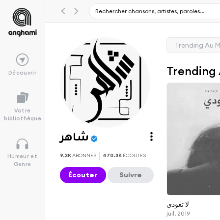
Trending Au 
Trending
Découvrir
Votre
bibliothèque
شاهر
9.3K
ABONNÉS
470.3K
ÉCOUTES
Humeur et
Genre
Écouter
Suivre
لا تعودي
juil. 2019