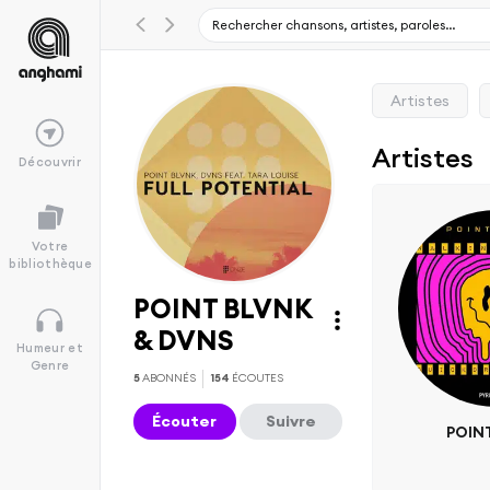
Artistes
Artistes
Découvrir
Votre
bibliothèque
POINT BLVNK
& DVNS
Humeur et
Genre
5
ABONNÉS
154
ÉCOUTES
Écouter
Suivre
POIN