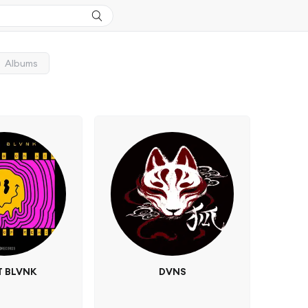
Albums
T BLVNK
DVNS