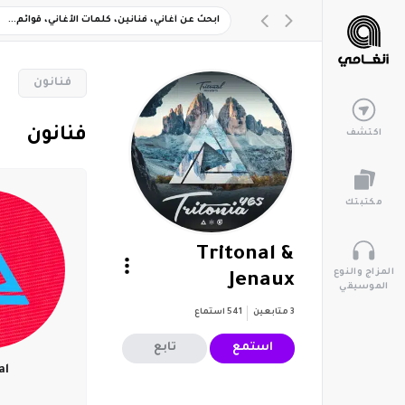
‏فنانون
‏فنانون
اكتشف
مكتبتك
Tritonal &
المزاج والنوع
Jenaux
الموسيقي
3
متابعين
541
استماع
استمع
تابع
al