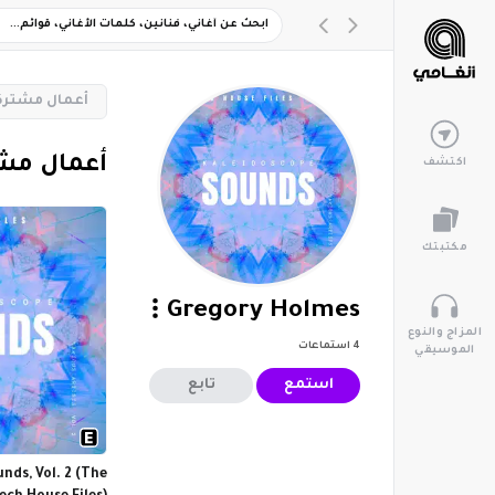
‏أعمال مشترك
‏أعمال مش
اكتشف
مكتبتك
Gregory Holmes
المزاج والنوع
4
استماعات
الموسيقي
استمع
تابع
nds, Vol. 2 (The