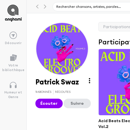
Participation
Participa
Découvrir
Votre
bibliothèque
Patrick Swaz
1
ABONNÉS
1
ÉCOUTES
Humeur et
Genre
Écouter
Suivre
Acid Beats Ele
Vol.2