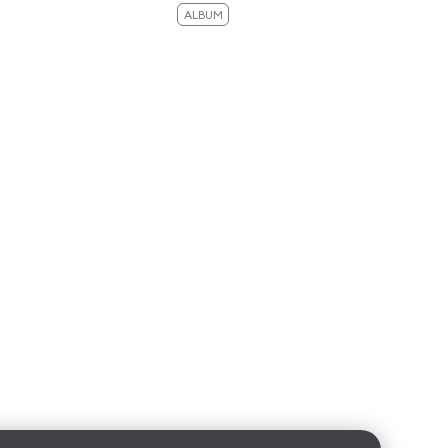
mai 
ALBUM
AL