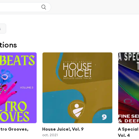
s
tions
ctro Grooves,
House Juice!, Vol. 9
A Special
oct. 2021
Vol. 4