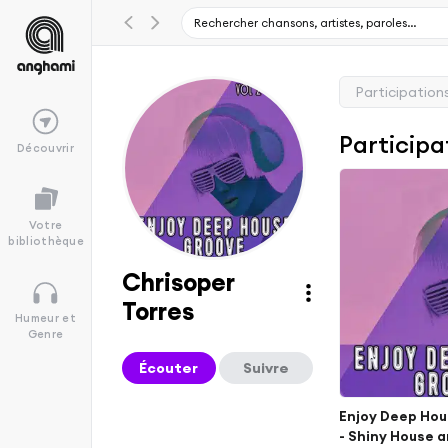
Participation
Participa
Découvrir
Votre
bibliothèque
Chrisoper
Torres
Humeur et
Genre
Écouter
Suivre
Enjoy Deep Hou
- Shiny House 