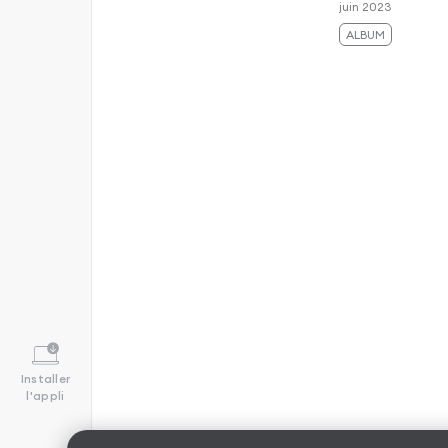
Grooves
juin 2023
ALBUM
Installer
l'appli