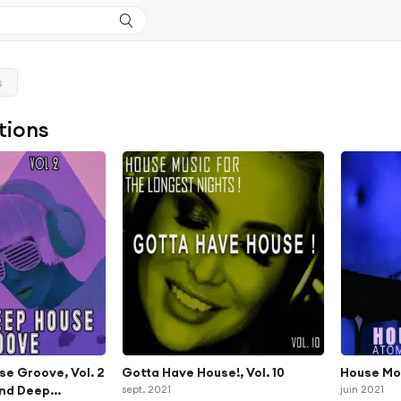
s
tions
se Groove, Vol. 2
Gotta Have House!, Vol. 10
House Mol
and Deep
sept. 2021
juin 2021