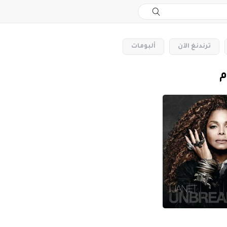
‏ترندنغ الآن
‏ألبومات
م