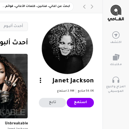
‏أحدث ألبوم
‏أحدث ألبو
اكتشف
مكتبتك
Janet Jackson
المزاج والنوع
56.0K
متابع
2.9M
استماع
الموسيقي
استمع
تابع
Unbreakable