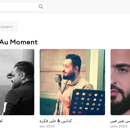
Moment
 Au Moment
 تغير فيي
كدابين & على فكرة
اه
avr. 2020
janv. 2020