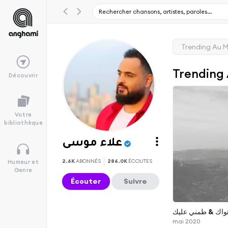
Trending Au 
Trending
Découvrir
Votre
bibliothèque
علاء موسى
2.6K
ABONNÉS
286.0K
ÉCOUTES
Humeur et
Genre
Écouter
Suivre
واك & طمني عليك
mai 2020