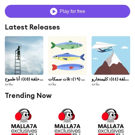
Play for free
Latest Releases
ايه الكلاكس // حلقة (٤٤): كليمنجارو
عواميد // الموسم الخامس // حلقة (١٩): تلات سمكات
ايه الكلاكس // حلقة (٤٥): أنا طموح
ملاحة
ملاحة
ملاحة
Trending Now