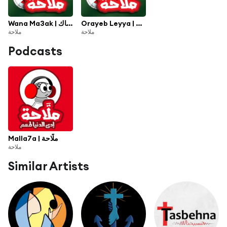
Orayeb Leyya | قريب ليَّ
Wana Ma3ak | وانا معاك
ملاحة
ملاحة
Podcasts
Malla7a | ملَّاحة
ملاحة
Similar Artists