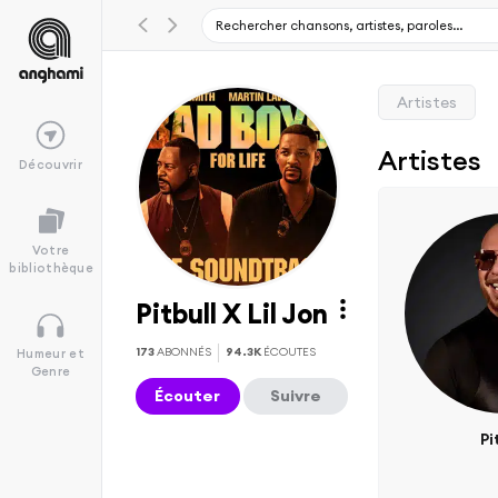
Artistes
Artistes
Découvrir
Votre
bibliothèque
Pitbull X Lil Jon
173
ABONNÉS
94.3K
ÉCOUTES
Humeur et
Genre
Écouter
Suivre
Pi