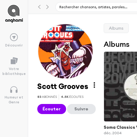
Albums
Albums
Découvrir
Votre
bibliothèque
Scott Grooves
83
ABONNÉS
4.5K
ÉCOUTES
Humeur et
Genre
Écouter
Suivre
Soma Classics V
déc. 2004