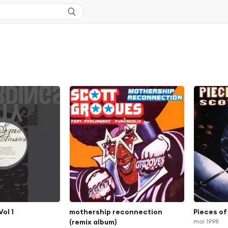
ol 1
mothership reconnection
Pieces of
(remix album)
mai 1998