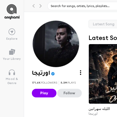
Latest Song
Latest S
Explore
Your Library
اورتيجا
Mood &
171.6K
FOLLOWERS
5.3M
PLAYS
Genre
Play
Follow
الليله سهرانين
اورتيجا