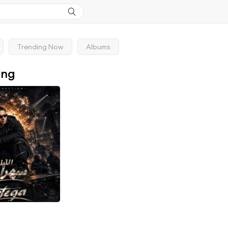
Trending Now
Albums
ong