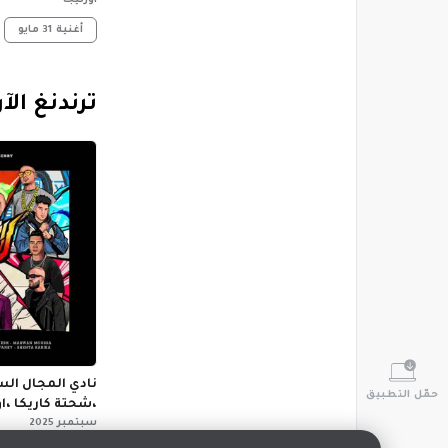
اورتيجا
أغنية
31 مايو
‏ترندنغ الآ
نادي المجال ال
حمّل التطبيق
،شحتة كاريكا ،او
سبتمبر 2025
،دابل زوكش و فا