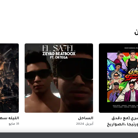
ن
سري (مع دقدق
الساحل
الليله سهر
رتيجا ،الصواريخ
أبريل 2024
31 مايو
نكي)