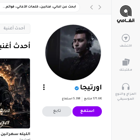
‏أحدث أغنية
‏أحدث أغني
اكتشف
مكتبتك
اورتيجا
المزاج والنوع
171.6K
متابع
5.3M
استماع
الموسيقي
استمع
تابع
الليله سهرانين