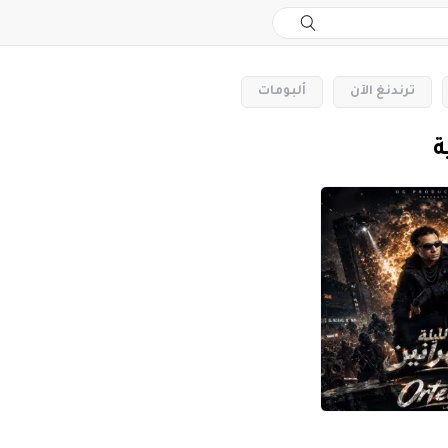
‏ترندنغ الآن
‏ألبومات
ة