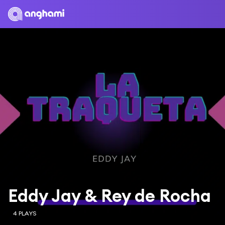
Eddy Jay & Rey de Rocha
4 PLAYS