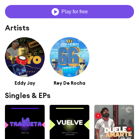
Play for free
Artists
Eddy Jay
Rey De Rocha
Singles & EPs