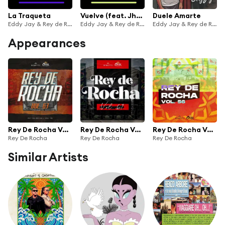
La Traqueta
Vuelve (feat. Jhon El Legendario)
Duele Amarte
Eddy Jay & Rey de Rocha
Eddy Jay & Rey de Rocha
Eddy Jay & Rey de Rocha
Appearances
Rey De Rocha Vol. 63
Rey De Rocha Vol. 61
Rey De Rocha Vol. 56
Rey De Rocha
Rey De Rocha
Rey De Rocha
Similar Artists