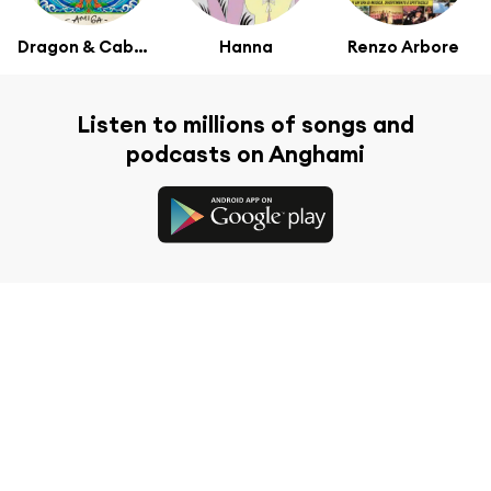
Dragon & Caballero
Hanna
Renzo Arbore
Listen to millions of songs and
podcasts on Anghami