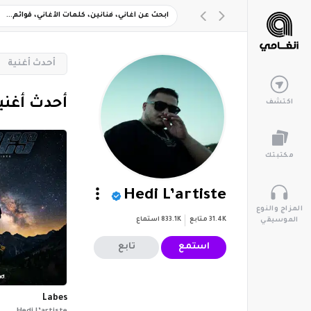
‏أحدث أغنية
‏أحدث أغني
اكتشف
مكتبتك
Hedi L’artiste
المزاج والنوع
31.4K
متابع
833.1K
استماع
الموسيقي
استمع
تابع
Labes