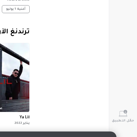
Hedi L’artiste
أغنية
1 يوليو
‏ترندنغ الآ
Ya Lil
حمّل التطبيق
يناير 2022