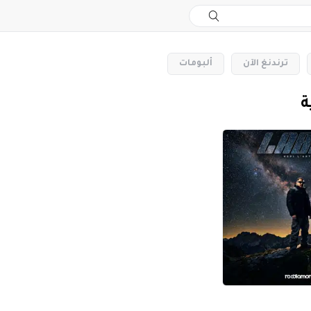
‏ترندنغ الآن
‏ألبومات
ة