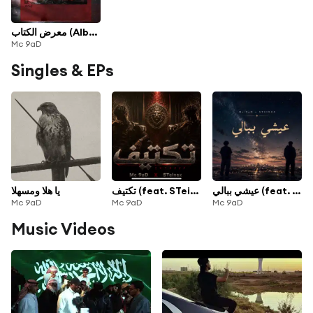
معرض الكتاب (Album)
Mc 9aD
Singles & EPs
عيشي ببالي (feat. STeinex)
تكتيف (feat. STeinex)
يا هلا ومسهلا
Mc 9aD
Mc 9aD
Mc 9aD
Music Videos