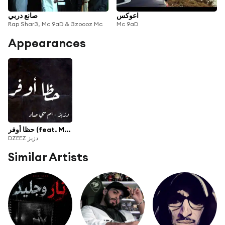
اعوكس
صانع دربي
Rap Shar3, Mc 9aD & 3zoooz Mc
Mc 9aD
Appearances
حظا أوفر (feat. Mc 9aD)
DZEEZ دزيز
Similar Artists