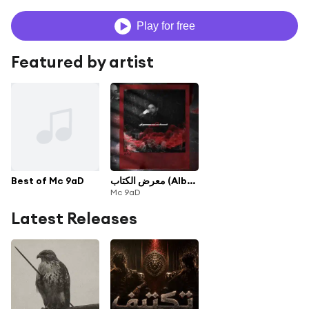
Play for free
Featured by artist
Best of Mc 9aD
معرض الكتاب (Album)
Mc 9aD
Latest Releases