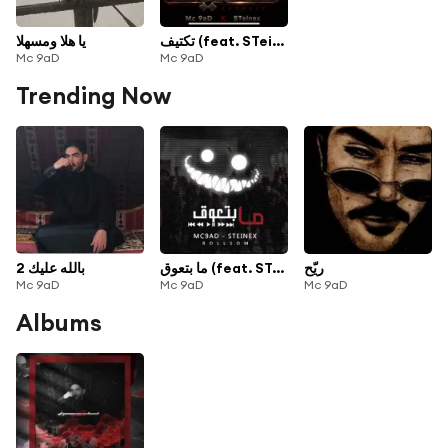
تكتيف (feat. STeinex)
يا هلا ومسهلا
Mc 9aD
Mc 9aD
Trending Now
ريّح
ما بتعوق (feat. STeinex)
بالله عليك 2
Mc 9aD
Mc 9aD
Mc 9aD
Albums