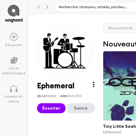
Nouveautés
Nouveau
Découvrir
Votre
bibliothèque
Ephemeral
33
ABONNÉS
405
ÉCOUTES
Humeur et
Genre
Écouter
Suivre
Tiny Little Sea
Ephemeral