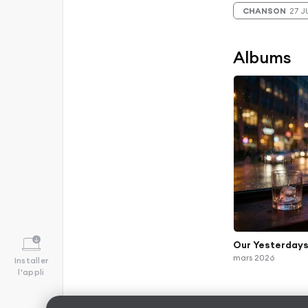
CHANSON
27 J
Albums
Our Yesterday
mars 2026
Installer
l'appli