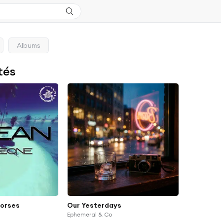
Albums
tés
horses
Our Yesterdays
Ephemeral & Co