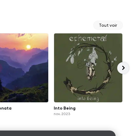
Tout voir
onata
Into Being
EP
nov. 2023
juil.