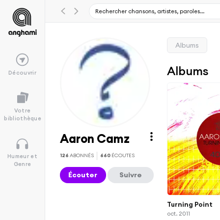
Albums
Albums
Découvrir
Votre
bibliothèque
Aaron Camz
126
ABONNÉS
660
ÉCOUTES
Humeur et
Genre
Écouter
Suivre
Turning Point
oct. 2011