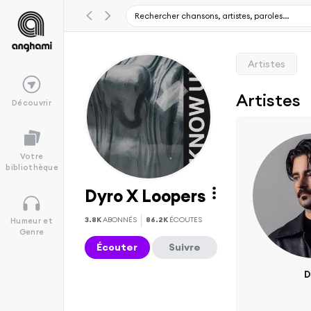
Artistes
Artistes
Découvrir
Votre
bibliothèque
Dyro X Loopers
3.8K
ABONNÉS
86.2K
ÉCOUTES
Humeur et
Genre
Écouter
Suivre
D