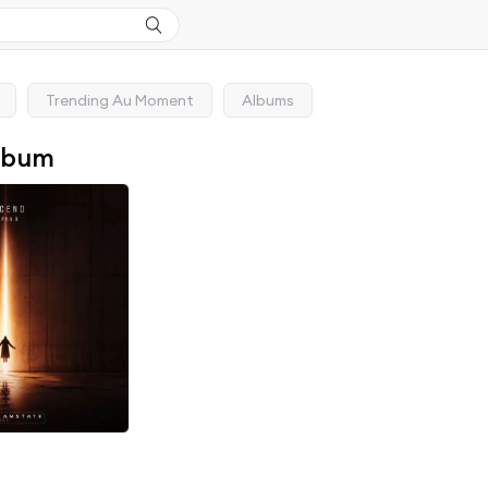
Trending Au Moment
Albums
lbum