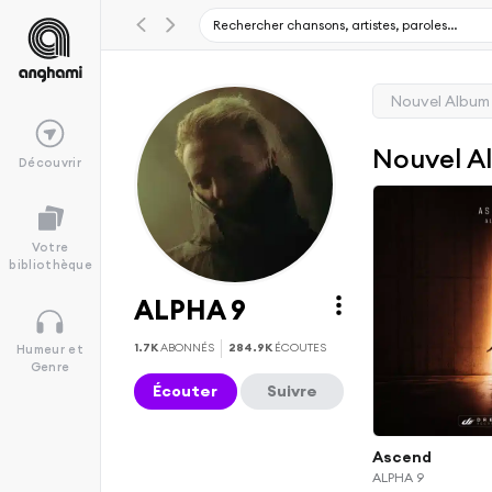
Nouvel Album
Nouvel A
Découvrir
Votre
bibliothèque
ALPHA 9
1.7K
ABONNÉS
284.9K
ÉCOUTES
Humeur et
Genre
Écouter
Suivre
Ascend
ALPHA 9