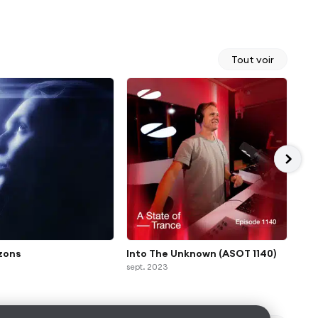
Tout voir
zons
Into The Unknown (ASOT 1140)
Par
sept. 2023
août