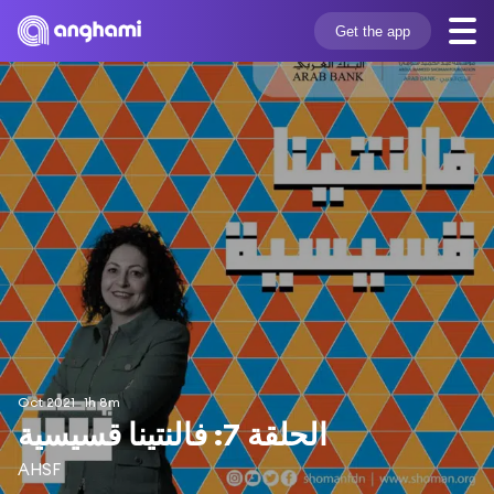
Get the app
Oct 2021
1h 8m
الحلقة 7: فالنتينا قسيسية
AHSF