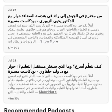
Jul 26
من مخترع في الجيش إلى رائد في هندسة الفضاء: حوار مع
الدكتور يحيى الزويري - بودكاست مسيرة
‏أهلاً بكم في بودكاست مسيرة — البودكاست الذي نتتبع فيه قصص
ومسيرة العلماء والباحثين العرب، ونحاورهم في رحلاتهم العلمية لنقدّم
محتوى معرفيًا دقيقًا، وقريبًا من الجمهور.في هذه الحلقة نستضيف د. يحيى
الزويري، أستاذ الهندسة الميكانيكية والفضائية، والباحث المتخصص في
Show More
الروبوتات والطائرات ...
51m 22s
Jul 23
كيف نتعلّم أسرع؟ وما الذي سيغيّر مستقبل التعليم؟ | حوار
مع د. وليد حلفاوي - بودكاست مسيرة
‏أهلاً بكم في بودكاست مسيرة — البودكاست الذي نتتبع فيه قصص
ومسيرة العلماء والباحثين العرب، ونحاورهم في رحلاتهم العلمية لنقدّم
محتوى معرفيًا دقيقًا، وقريبًا من الجمهور.في هذه الحلقة نستضيف د. وليد
حلفاوي، أستاذ تكنولوجيا التعليم والباحث المتخصص في تصميم بيئات
Show More
التعلم والتقنيات التع ...
48m 35s
Recommended Podcasts