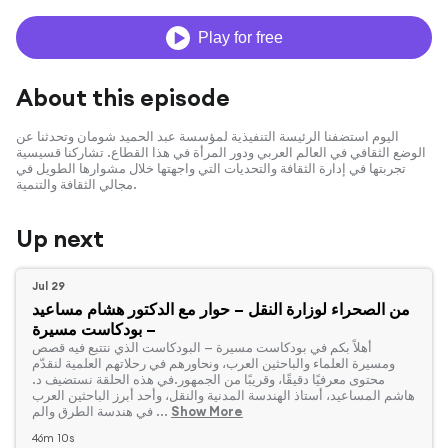
Play for free
About this episode
اليوم استضفنا الرئيسة التنفيذية لمؤسسة عبد الحميد شومان وتحدثنا عن
الوضع الثقافي في العالم العربي ودور المرأة في هذا القطاع. تشاركنا قسيسية
تجربتها في إدارة الثقافة والتحديات التي واجهتها خلال مشوارها الطويل في
مجالي الثقافة والتنمية.
Up next
Jul 29
من الصحراء لوزارة النقل – حوار مع الدكتور هشام مساعيد
– بودكاست مسيرة
‏أهلاً بكم في بودكاست مسيرة — البودكاست الذي نتتبع فيه قصص
ومسيرة العلماء والباحثين العرب، ونحاورهم في رحلاتهم العلمية لنقدّم
محتوى معرفيًا دقيقًا، وقريبًا من الجمهور.في هذه الحلقة نستضيف د.
هاشم المساعيد، أستاذ الهندسة المدنية والنقل، وأحد أبرز الباحثين العرب
Show More
في هندسة الطرق والم ...
46m 10s