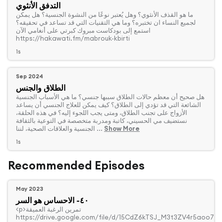
التدفق الأنثوي
‏ما هو القذف الأنثوي؟ وهل يُعتبر نوعًا من النشوة الجنسية؟ هل يمكن
لجميع النساء ان تختبره؟ وما هي التقنيات التي قد تساعد في تحقيقه؟
استمع إلى بودكاست مبروك كبرتي على أنغامي الآن
https://hakawati.fm/mabrouk-kbirti
1s
Sep 2024
الطلاق والجنس
‏هل صحيح أن معظم حالات الطلاق سببها جنسي؟ ما هي الأسباب الجنسية
الشائعة التي قد تؤدي إلى الطلاق؟ كيف يمكن للعلاج الجنسي أن يساعد
الأزواج على تجنب الطلاق، ومتى يجب اللجوء إليه؟ في هذه الحلقة،
نستضيف مي الحسيني، كاتبة ومدربة متخصصة في التوعية بالثقافة
Show More
الجنسية والعلاقات الصحية، لننا ...
1s
Recommended Episodes
May 2023
٤٠- الاحساس هو السر
https://drive.google.com/file/d/15CdZ6kTSJ_M3t3ZV4r5aoo7Xy