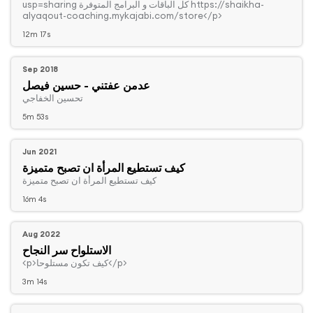
usp=sharing كل الباقات و البرامج المتوفرة https://shaikha-
alyaqout-coaching.mykajabi.com/store</p>
12m 17s
Sep 2018
عدمن عفتني - حسين فيصل
‏تحسين الخفاجي
5m 53s
Jun 2021
كيف تستطيع المرأة ان تصبح متميزة
‏كيف تستطيع المرأة ان تصبح متميزة
16m 4s
Aug 2022
الاستلواح سر النجاح
‏<p>كيف تكون مستلوحا</p>
3m 14s