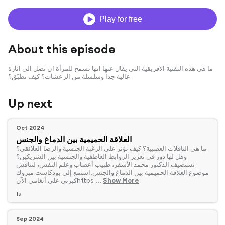
Play for free
About this episode
ما هي هذه التقنية الافريقية التي يقال عنها انها تسمح للمرأة ان تصل الى اثارة
عالية جداً وسلسلة من الرعشات؟ كيف تطبّق؟
Up next
Oct 2024
العلاقة الحميمية بين الدماغ والجنس
‏ما هي الناقلات العصبية؟ كيف تؤثر على الرغبة الجنسية والرضا العلائقي؟
وهل لها دور في تعزيز الروابط العاطفية والجنسية بين الشريكين؟
نستضيف الدكتور محمد الأشقر، طبيب أعصاب وعلم النفس، لنناقش
موضوع العلاقة الحميمية بين الدماغ والجنس.استمع إلى بودكاست مبروك
Show More
كبرتي على أنغامي الآنhttps ...
1s
Sep 2024