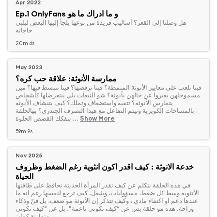
Apr 2022
Ep.1 OnlyFans و ما ادراك ما هو
‏هل وصلنا إلى القعر؟ أساليب فريدة من نوعها يلجأ إليها البعض ليلبي
حاجاته
20m 6s
May 2023
ممارسة الأنوثة: علاقة حب كره؟
‏فينا نلعب على معايير الأنوثة المنمطة؟ فينا نرفضها؟ فينا ننبسط فيها؟ مين
مسموحلهن يعبروا عن حالهن بأنوثة؟ شو التبعات يلي بنتعرضلها كأشخاص
بتمارس الأنوثة؟ تتفيه واستضعاف وتملك؟ كيف بتنشاف الأنوثة
بالمساحات الكويرية وبيتم التفاعل مع هيدا التصرف الجندري؟ بهالحلقة
Show More
بنفكك القصص الحلوة ...
59m 9s
Nov 2025
خدعة الانوثة : كيف اقدر اكون انثوية رغم الضغط وظروف
الحياة
‏في هذه الحلقة نتكلم عن كيف تقدر المرأة الحديثة تحافظ على طاقتها
الأنثوية وسط كل ضغط، مسؤوليات، وشغل. كيف ترجع لنفسها رغم انه ما
عندها دعم او اكتفاء مادي ، وكيف تتذكر إن الأنوثة مو ضعف، بل فنّ وذكاء
وراحة. هذه مو حلقة بس عن “كيف تكوني ناعمة”، بل عن “كيف تكوني
متوازنة كمان