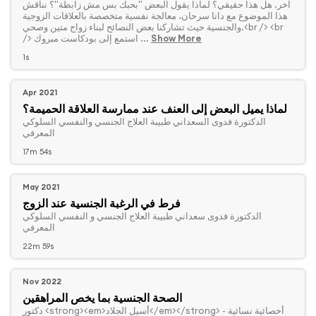
آخر. هل هذا حقيقي؟ لماذا يقول البعض "بحبك بس مش زابطة"؟ نناقش
هذا الموضوع مع دانا سرحان، معالجة نفسية متخصصة بالعلاقات الزوجية
والجنسية حيث تشاركنا بعض النصائح لبناء زواج متين وصحي.<br /> <br
Show More
/> استمع إلى بودكاست مبروك ...
1s
Apr 2021
لماذا يميل البعض إلى العنف عند ممارسة العلاقة الحميمة؟
‏الدكتورة فدوى السعداني طبيبة العلاج الجنسي والنفسي السلوكي
المعرفي
17m 54s
May 2021
فرط في الرغبة الجنسية عند الزوج
‏الدكتورة فدوى سعداني طبيبة العلاج الجنسي و النفسي السلوكي
المعرفي
22m 59s
Nov 2022
الصحة الجنسية بما يخص المراهقين
‏دكتور <strong><em>أسيل الجلاد</em></strong> - أخصائية نسائية