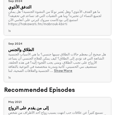
Sep 2024
التدفق الأنثوي
‏ما هو القذف الأنثوي؟ وهل يُعتبر نوعًا من النشوة الجنسية؟ هل يمكن
لجميع النساء ان تختبره؟ وما هي التقنيات التي قد تساعد في تحقيقه؟
استمع إلى بودكاست مبروك كبرتي على أنغامي الآن
https://hakawati.fm/mabrouk-kbirti
1s
Sep 2024
الطلاق والجنس
‏هل صحيح أن معظم حالات الطلاق سببها جنسي؟ ما هي الأسباب الجنسية
الشائعة التي قد تؤدي إلى الطلاق؟ كيف يمكن للعلاج الجنسي أن يساعد
الأزواج على تجنب الطلاق، ومتى يجب اللجوء إليه؟ في هذه الحلقة،
نستضيف مي الحسيني، كاتبة ومدربة متخصصة في التوعية بالثقافة
Show More
الجنسية والعلاقات الصحية، لننا ...
1s
Recommended Episodes
May 2021
إلى من يقدم على الزواج
‏نسمع كثيراً عن علاقات حب انتهت بسبب زواج أحد الأطراف من شخص