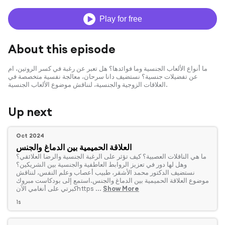
Play for free
About this episode
ما أنواع الألعاب الجنسية وما فوائدها؟ هل تعبر عن رغبة في كسر الروتين، ام
عن تفضيلات جنسية؟ نستضيف دانا سرحان، معالجة نفسية متخصصة في
العلاقات الزوجية والجنسية، لنناقش موضوع الألعاب الجنسية.
Up next
Oct 2024
العلاقة الحميمية بين الدماغ والجنس
‏ما هي الناقلات العصبية؟ كيف تؤثر على الرغبة الجنسية والرضا العلائقي؟
وهل لها دور في تعزيز الروابط العاطفية والجنسية بين الشريكين؟
نستضيف الدكتور محمد الأشقر، طبيب أعصاب وعلم النفس، لنناقش
موضوع العلاقة الحميمية بين الدماغ والجنس.استمع إلى بودكاست مبروك
Show More
كبرتي على أنغامي الآنhttps ...
1s